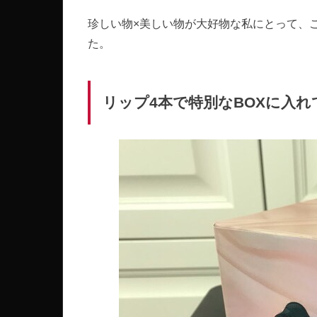
珍しい物×美しい物が大好物な私にとって、
た。
リップ4本で特別なBOXに入