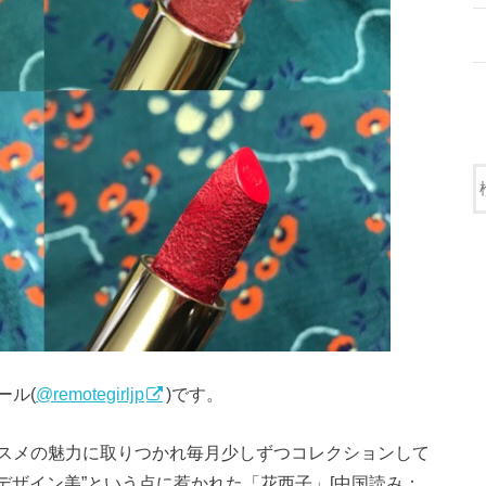
ール(
@remotegirljp
)です。
スメの魅力に取りつかれ毎月少しずつコレクションして
“デザイン美”という点に惹かれた「花西子」[中国読み：