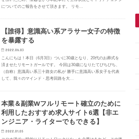
についてのご報告をさせて頂きます。 リモ…
【誰得】意識高い系アラサー女子の特徴
を暴露する
2022.06.03
こんにちは！本日（6月3日）ついに30歳となり、20代のお葬式を
済ませたリモートガールです。 今回は30歳になりたてぴちぴち、
（自称）意識高い系三十路女の私が 勝手に意識高い系女子を代表
して、我々のマインド・思考回路を大…
本業＆副業Wフルリモート確立のために
利用したおすすめ求人サイト6選【非エ
ンジニア・ライターでもできる】
2022.01.05