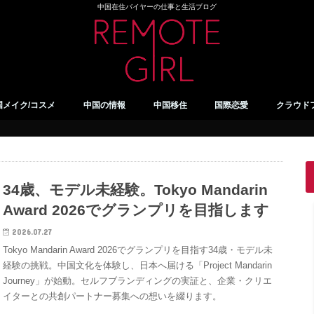
中国在住バイヤーの仕事と生活ブログ
国メイク/コスメ
中国の情報
中国移住
国際恋愛
クラウド
中国の食事
上海の情報
義烏の情報
西安の情報
蘭州の情報
中国のアプリ
WeChat
QR/スマホ決済
VPN/ネット規制
中国生活
中国移住～生活までのまとめ
34歳、モデル未経験。Tokyo Mandarin
Award 2026でグランプリを目指します
2026.07.27
Tokyo Mandarin Award 2026でグランプリを目指す34歳・モデル未
経験の挑戦。中国文化を体験し、日本へ届ける「Project Mandarin
Journey」が始動。セルフブランディングの実証と、企業・クリエ
イターとの共創パートナー募集への想いを綴ります。