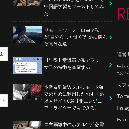
中国語学習をブーストしてみ
た
リモートワーク＝自由？私
が”自分らしく働く”ために選ん
だ意外な道
運営
【誰得】意識高い系アラサー
中国
女子の特徴を暴露する
づき
＼フ
本業＆副業Wフルリモート確
立のために利用したおすすめ
Twitt
求人サイト6選【非エンジニ
ア・ライターでもできる】
Inst
Face
自主隔離中のホテル生活必需