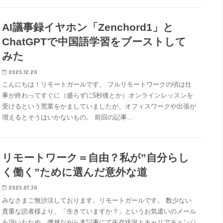
AI議事録イヤホン「Zenchord1」と
ChatGPTで中国語学習をブーストして
みた
2025.12.20
こんにちは！リモートガールです。 フルリモートワークの頃は仕
事が終わってすぐに（盛らずに5秒後とか）オンラインレッスンを
受けるという荒業をかましていましたが、オフィスワークや出張が
増えるとそうはいかないもの。 前回の記事…
リモートワーク＝自由？私が”自分らし
く働く”ために選んだ意外な道
2025.07.30
みなさまご無沙汰しております。リモートガールです。 数少ない
貴重な読者様より、「生きていますか？」というお気遣いのメール
を頂いたため、僭越ながら本記事にて生存状況とキャリアチェンジ