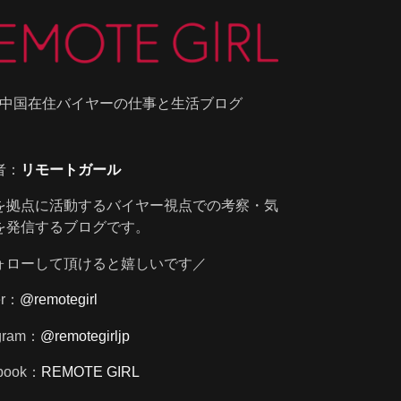
中国在住バイヤーの仕事と生活ブログ
者：
リモートガール
を拠点に活動するバイヤー視点での考察・気
を発信するブログです。
ォローして頂けると嬉しいです／
er：
@remotegirl
agram：
@remotegirljp
book：
REMOTE GIRL