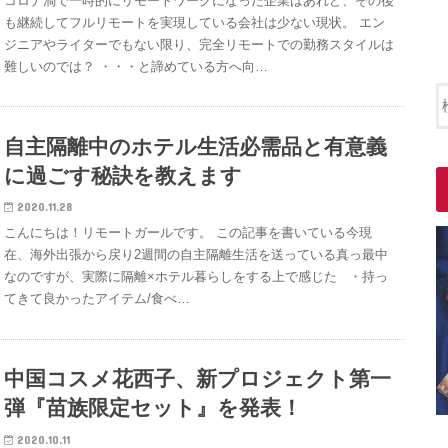
コロナ渦で一時的にリモートワークになった企業はあれど、その後
も継続してフルリモートを実現している会社は少ない現状。 エン
ジニアやライターでもない限り、完全リモートでの勤務スタイルは
難しいのでは？ ・・・と諦めている方へ向…
自主隔離中のホテル生活必需品と有意義
に過ごす秘訣を教えます
2020.11.28
こんにちは！リモートガールです。 この記事を書いている今現
在、海外出張から戻り2週間の自主隔離生活を送っている真っ最中
なのですが、実際に隔離×ホテル暮らしをする上で感じた ・持っ
てきて良かったアイテム/食べ…
中国コスメ花西子、新プロジェクト第一
弾『苗族限定セット』を発表！
2020.10.11