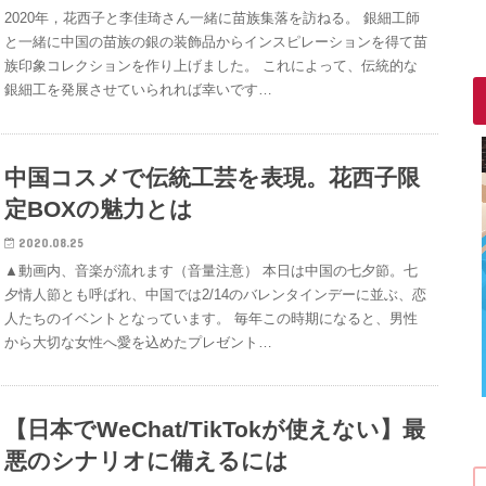
2020年，花西子と李佳琦さん一緒に苗族集落を訪ねる。 銀細工師
と一緒に中国の苗族の銀の装飾品からインスピレーションを得て苗
族印象コレクションを作り上げました。 これによって、伝統的な
銀細工を発展させていられれば幸いです…
中国コスメで伝統工芸を表現。花西子限
定BOXの魅力とは
2020.08.25
▲動画内、音楽が流れます（音量注意） 本日は中国の七夕節。七
夕情人節とも呼ばれ、中国では2/14のバレンタインデーに並ぶ、恋
人たちのイベントとなっています。 毎年この時期になると、男性
から大切な女性へ愛を込めたプレゼント…
【日本でWeChat/TikTokが使えない】最
悪のシナリオに備えるには